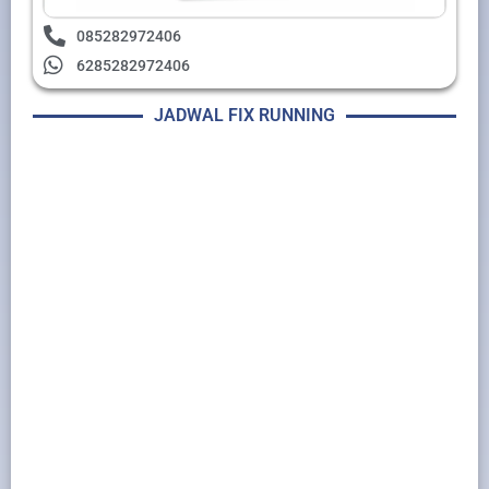
085282972406
6285282972406
JADWAL FIX RUNNING