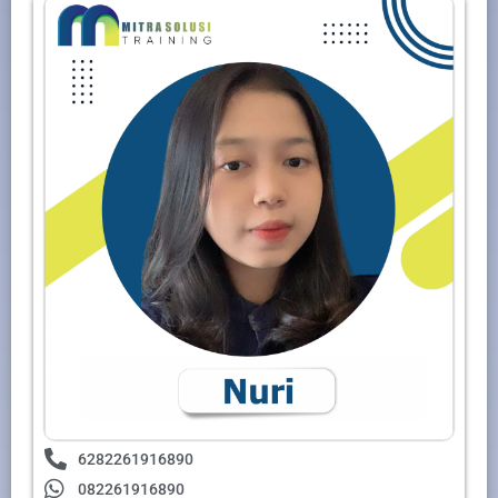
6282261916890
082261916890