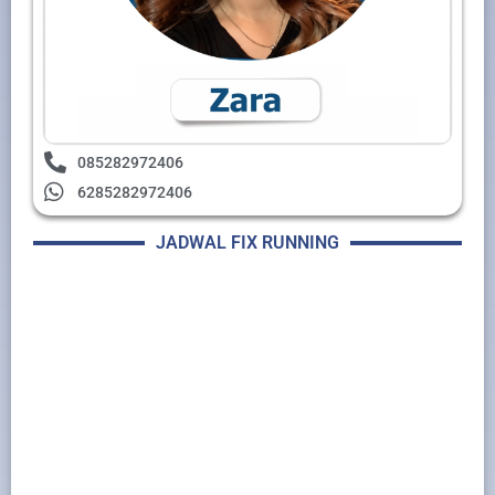
085282972406
6285282972406
JADWAL FIX RUNNING