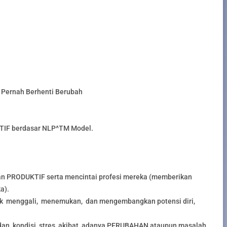
 Pernah Berhenti Berubah
TIF berdasar NLP^TM Model.
n PRODUKTIF serta mencintai profesi mereka (memberikan
a).
k menggali, menemukan, dan mengembangkan potensi diri,
dan kondisi stres akibat adanya PERUBAHAN ataupun masalah