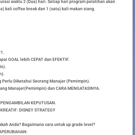
durasi waktu 2 (Dua) hari. Setiap hari program pelatihan akan
) kali coffee break dan 1 (satu) kali makan siang.
1.
pai GOAL lebih CEPAT dan EFEKTIF.
n).
n).
rlu Diketahui Seorang Manajer (Pemimpin).
eorang Manajer(Pemimpin) dan CARA MENGATASINYA.
.
ES PENGAMBILAN KEPUTUSAN.
n KREATIF: DISNEY STRATEGY
kah Anda? Bagaimana cara untuk up grade level?
LAPERUBAHAN: