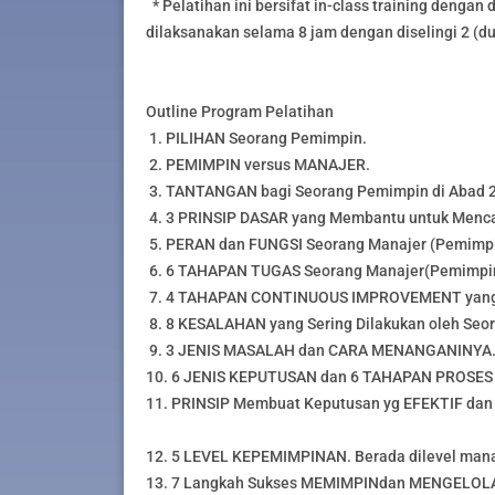
* Pelatihan ini bersifat in-class training dengan 
dilaksanakan selama 8 jam dengan diselingi 2 (dua
Outline Program Pelatihan
1. PILIHAN Seorang Pemimpin.
2. PEMIMPIN versus MANAJER.
3. TANTANGAN bagi Seorang Pemimpin di Abad 2
4. 3 PRINSIP DASAR yang Membantu untuk Menca
5. PERAN dan FUNGSI Seorang Manajer (Pemimpi
6. 6 TAHAPAN TUGAS Seorang Manajer(Pemimpi
7. 4 TAHAPAN CONTINUOUS IMPROVEMENT yang Pe
8. 8 KESALAHAN yang Sering Dilakukan oleh S
9. 3 JENIS MASALAH dan CARA MENANGANINYA
10. 6 JENIS KEPUTUSAN dan 6 TAHAPAN PROS
11. PRINSIP Membuat Keputusan yg EFEKTIF da
12. 5 LEVEL KEPEMIMPINAN. Berada dilevel mana
13. 7 Langkah Sukses MEMIMPINdan MENGELO