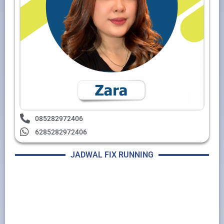
085282972406
6285282972406
JADWAL FIX RUNNING