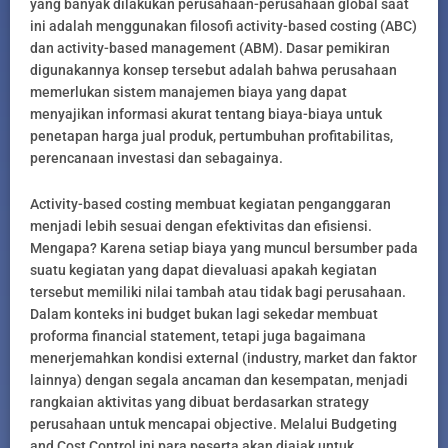
yang banyak dilakukan perusahaan-perusahaan global saat
ini adalah menggunakan filosofi activity-based costing (ABC)
dan activity-based management (ABM). Dasar pemikiran
digunakannya konsep tersebut adalah bahwa perusahaan
memerlukan sistem manajemen biaya yang dapat
menyajikan informasi akurat tentang biaya-biaya untuk
penetapan harga jual produk, pertumbuhan profitabilitas,
perencanaan investasi dan sebagainya.
Activity-based costing membuat kegiatan penganggaran
menjadi lebih sesuai dengan efektivitas dan efisiensi.
Mengapa? Karena setiap biaya yang muncul bersumber pada
suatu kegiatan yang dapat dievaluasi apakah kegiatan
tersebut memiliki nilai tambah atau tidak bagi perusahaan.
Dalam konteks ini budget bukan lagi sekedar membuat
proforma financial statement, tetapi juga bagaimana
menerjemahkan kondisi external (industry, market dan faktor
lainnya) dengan segala ancaman dan kesempatan, menjadi
rangkaian aktivitas yang dibuat berdasarkan strategy
perusahaan untuk mencapai objective. Melalui Budgeting
and Cost Control ini para peserta akan diajak untuk