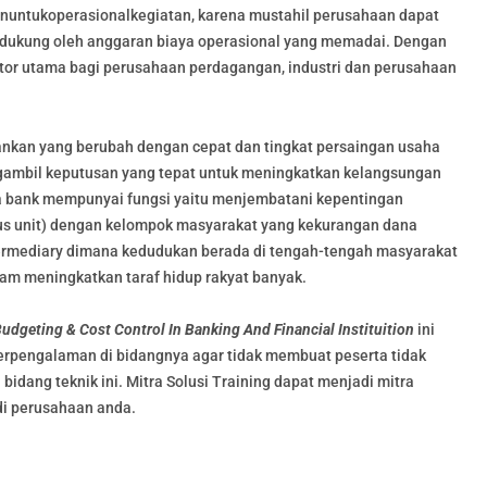
nuntukoperasionalkegiatan, karena mustahil perusahaan dapat
idukung oleh anggaran biaya operasional yang memadai. Dengan
tor utama bagi perusahaan perdagangan, industri dan perusahaan
nkan yang berubah dengan cepat dan tingkat persaingan usaha
ngambil keputusan yang tepat untuk meningkatkan kelangsungan
bank mempunyai fungsi yaitu menjembatani kepentingan
us unit) dengan kelompok masyarakat yang kekurangan dana
i intermediary dimana kedudukan berada di tengah-tengah masyarakat
lam meningkatkan taraf hidup rakyat banyak.
udgeting & Cost Control In Banking And Financial Instituition
ini
 berpengalaman di bidangnya agar tidak membuat peserta tidak
dang teknik ini. Mitra Solusi Training dapat menjadi mitra
di perusahaan anda.