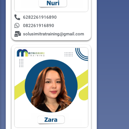
6282261916890
082261916890
solusimitratraining@gmail.com