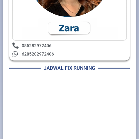
085282972406
6285282972406
JADWAL FIX RUNNING