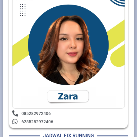
085282972406
6285282972406
JADWAL FIX RUNNING