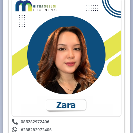
085282972406
6285282972406