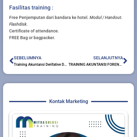
Fasilitas training :
Free Penjemputan dari bandara ke hotel
. Modul / Handout.
Flashdisk
.
Certificate of attendance.
FREE Bag or bagpacker.
Prev
Nex
SEBELUMNYA
SELANJUTNYA
Training Akuntansi Derifative Dan Instrumen Keuangan Lainnya
TRAINING AKUNTANSI FORENSIK DAN AUDIT INVESTIGASI FORENSIK
Kontak Marketing