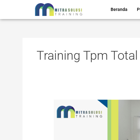
Lewati
Beranda
P
ke
konten
Training Tpm Total
TRAINING
TOTAL
PRODUCTIVE
MANAGEMENT:
ACCIDENT,