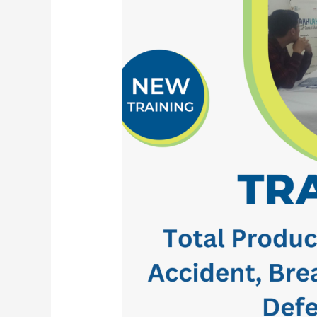
BREAKDOWN,
COMPLAINT,
DEFECT
TO
ZERO