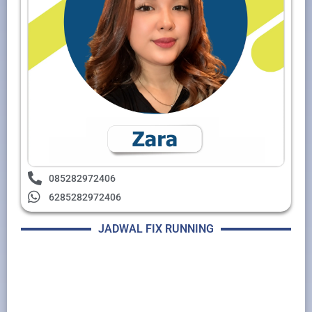
085282972406
6285282972406
JADWAL FIX RUNNING