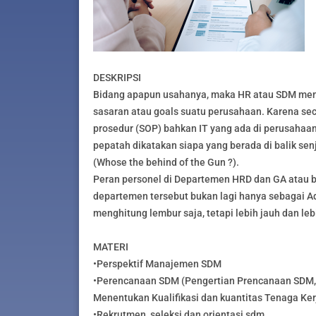
DESKRIPSI
Bidang apapun usahanya, maka HR atau SDM meme
sasaran atau goals suatu perusahaan. Karena sec
prosedur (SOP) bahkan IT yang ada di perusahaan
pepatah dikatakan siapa yang berada di balik sen
(Whose the behind of the Gun ?).
Peran personel di Departemen HRD dan GA atau b
departemen tersebut bukan lagi hanya sebagai A
menghitung lembur saja, tetapi lebih jauh dan lebi
MATERI
•Perspektif Manajemen SDM
•Perencanaan SDM (Pengertian Prencanaan SDM, 
Menentukan Kualifikasi dan kuantitas Tenaga Ker
•Rekrutmen, seleksi dan orientasi sdm